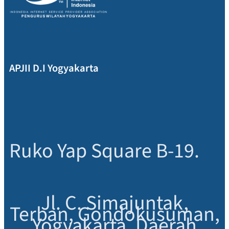
APJII D.I Yogyakarta
Ruko Yap Square B-19.
Jl. C. Simajuntak,
Terban, Gondokusuman,
Yogyakarta, Daerah