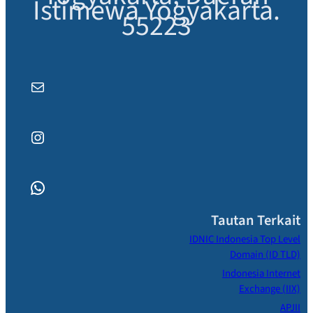
Istimewa Yogyakarta.
55223
Mail
Instagram
WhatsApp
Tautan Terkait
IDNIC Indonesia Top Level
Domain (ID TLD)
Indonesia Internet
Exchange (IIX)
APJII